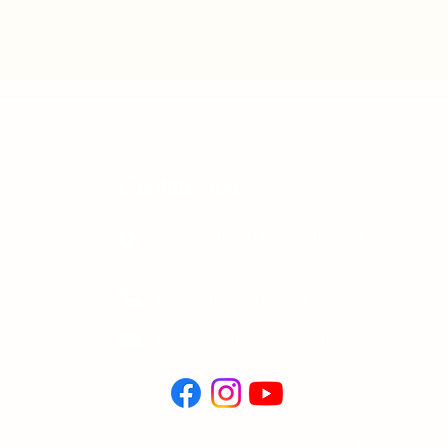
C
ontate-nos
Avenida Irineu Bornhausen, 119,
Campinas - São José - SC.
Fone: (48) 3241-0981
E-mail: contato@lardezulma.org.br
© Todos os direitos reservados 2023 - Associação Espírita Terez